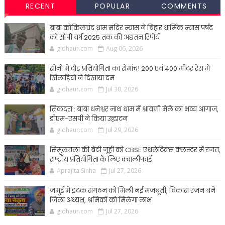
RECENT
POPULAR
COMMENTS
बाबा कोकिलचंद धाम मंदिर न्यास ने बिहार धार्मिक न्यास पर्षद
को सौंपी वर्ष 2025 तक की अद्यतन रिपोर्ट
gidhaur.com
Aug 06, 2026
सोनो में दौड़ प्रतियोगिता का रोमांच! 200 एवं 400 मीटर रेस में
खिलाड़ियों ने दिखाया दम
gidhaur.com
Jul 30, 2026
सिकंदरा : बाबा धनेश्वर नाथ धाम में श्रावणी मेले का भव्य आगाज,
डीएम-एसपी ने किया उद्घाटन
gidhaur.com
Jul 29, 2026
सिमुलतला की बेटी जूही को CBSE एथलेटिक्स क्लस्टर में रजत,
राष्ट्रीय प्रतियोगिता के लिए क्वालीफाई
Aprajita Sinha
Jul 27, 2026
जमुई में इंटक संगठन को मिली नई मजबूती, विकास रंजन बने
जिला अध्यक्ष, श्रमिकों को मिलेगा लाभ
gidhaur.com
Jul 27, 2026