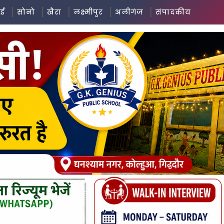
ई
सोनो
खैरा
लक्ष्मीपुर
अलीगंज
संपादकीय