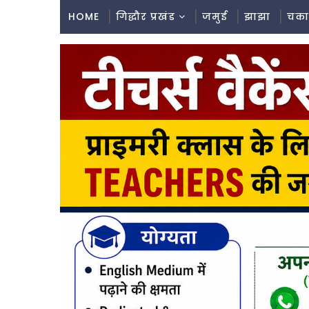
HOME
गिद्धौर प्रखंड
जमुई
झाझा
चका