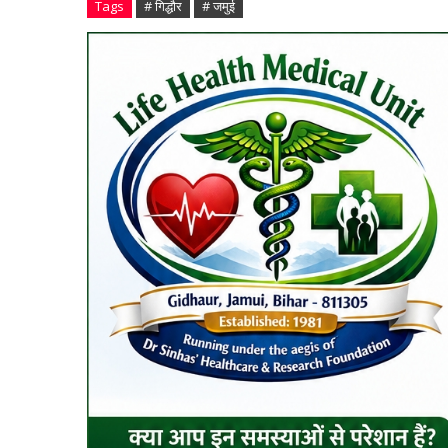
Tags
# गिद्धौर
# जमुई