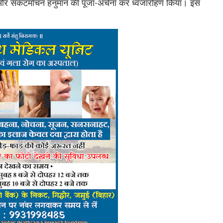
या और संकटमोचन हनुमान की पूजा-अर्चना कर ध्वजारोहण किया। इस