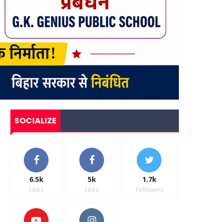
SOCIALIZE
6.5k
5k
1.7k
Likes
Likes
Followers