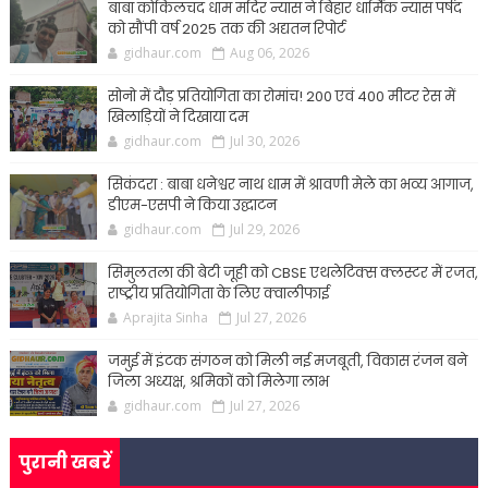
बाबा कोकिलचंद धाम मंदिर न्यास ने बिहार धार्मिक न्यास पर्षद
को सौंपी वर्ष 2025 तक की अद्यतन रिपोर्ट
gidhaur.com
Aug 06, 2026
सोनो में दौड़ प्रतियोगिता का रोमांच! 200 एवं 400 मीटर रेस में
खिलाड़ियों ने दिखाया दम
gidhaur.com
Jul 30, 2026
सिकंदरा : बाबा धनेश्वर नाथ धाम में श्रावणी मेले का भव्य आगाज,
डीएम-एसपी ने किया उद्घाटन
gidhaur.com
Jul 29, 2026
सिमुलतला की बेटी जूही को CBSE एथलेटिक्स क्लस्टर में रजत,
राष्ट्रीय प्रतियोगिता के लिए क्वालीफाई
Aprajita Sinha
Jul 27, 2026
जमुई में इंटक संगठन को मिली नई मजबूती, विकास रंजन बने
जिला अध्यक्ष, श्रमिकों को मिलेगा लाभ
gidhaur.com
Jul 27, 2026
पुरानी खबरें