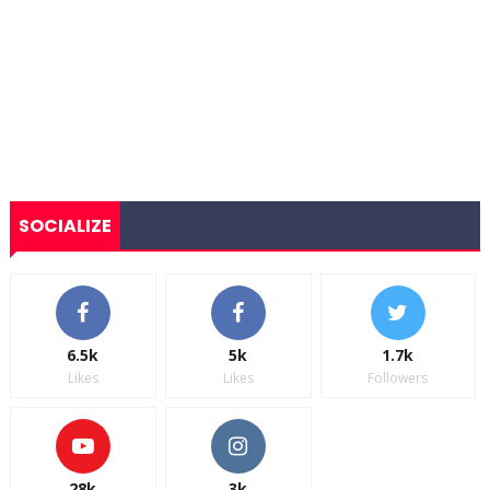
SOCIALIZE
6.5k
5k
1.7k
Likes
Likes
Followers
28k
3k