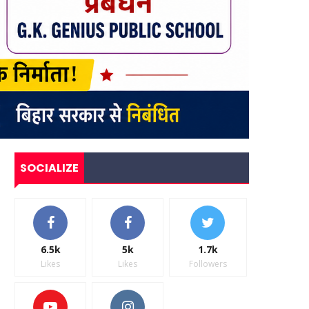
SOCIALIZE
6.5k
5k
1.7k
Likes
Likes
Followers