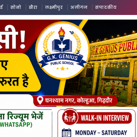
ई
सोनो
खैरा
लक्ष्मीपुर
अलीगंज
संपादकीय