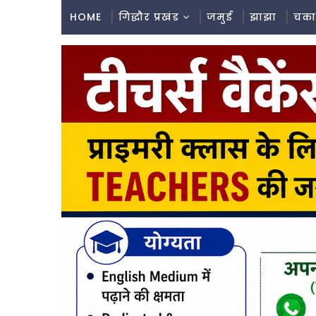
HOME
गिद्धौर प्रखंड
जमुई
झाझा
चका