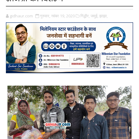
gidhaur.com
गुरुवार, नवंबर 19, 2020
गिद्धौर,
जमुई,
झाझा,