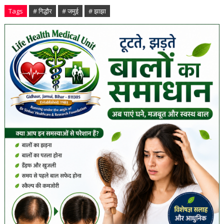
Tags
# गिद्धौर
# जमुई
# झाझा