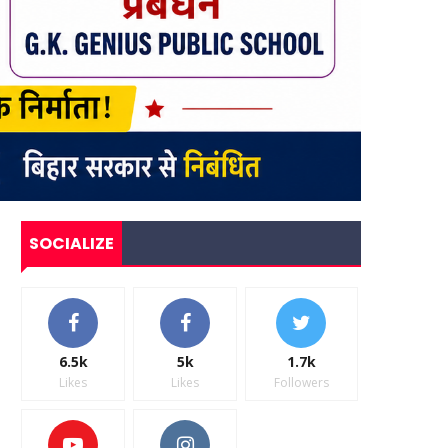
SOCIALIZE
6.5k
5k
1.7k
Likes
Likes
Followers