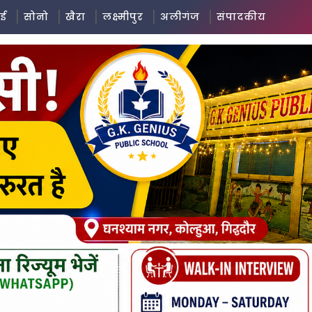
ई
सोनो
खैरा
लक्ष्मीपुर
अलीगंज
संपादकीय