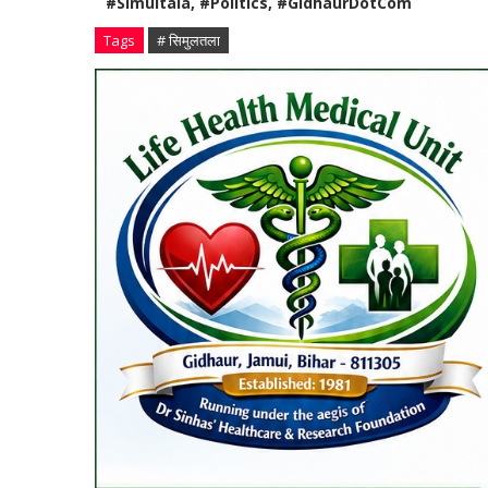
#Simultala, #Politics, #GidhaurDotCom
Tags
# सिमुलतला