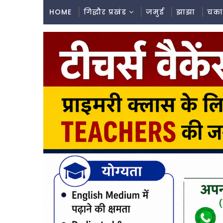
HOME
गिद्धौर प्रखंड
जमुई
झाझा
चका