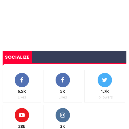
SOCIALIZE
6.5k
5k
1.7k
Likes
Likes
Followers
28k
3k