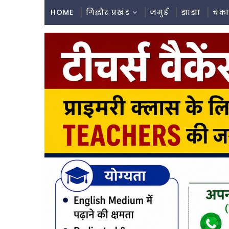
HOME
गिद्धौर प्रखंड
जमुई
झाझा
चका