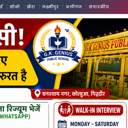
ई
सोनो
खैरा
लक्ष्मीपुर
अलीगंज
संपादकीय