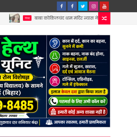
बाबा कोकिलचंद धाम मंदिर न्यास ने बिहार धार्मिक न्यास पर्षद को सौंपी वर्ष