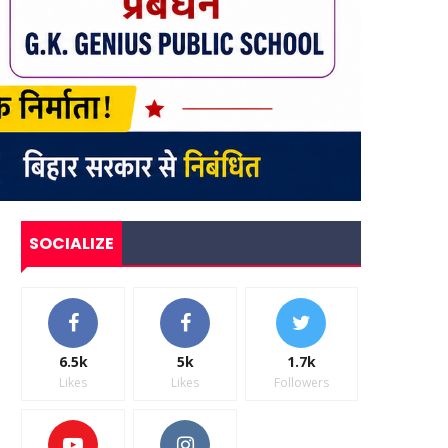
SOCIALIZE
6.5k
5k
1.7k
Likes
Likes
Followers