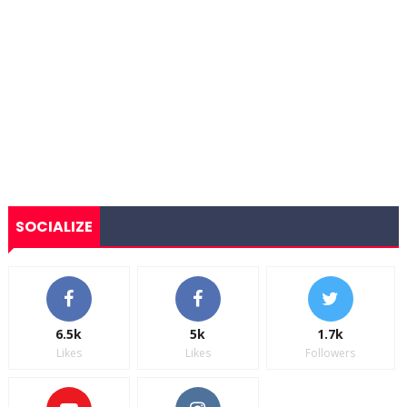
SOCIALIZE
6.5k
5k
1.7k
Likes
Likes
Followers