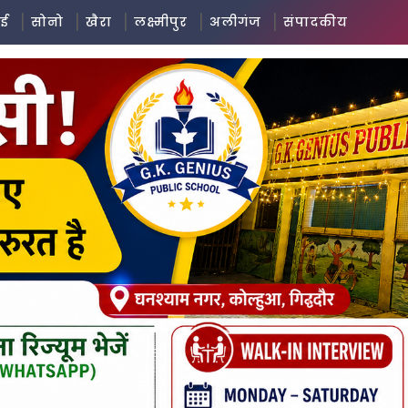
ई
सोनो
खैरा
लक्ष्मीपुर
अलीगंज
संपादकीय