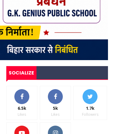
SOCIALIZE
6.5k
5k
1.7k
Likes
Likes
Followers