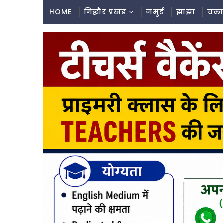
HOME
गिद्धौर प्रखंड
जमुई
झाझा
चका