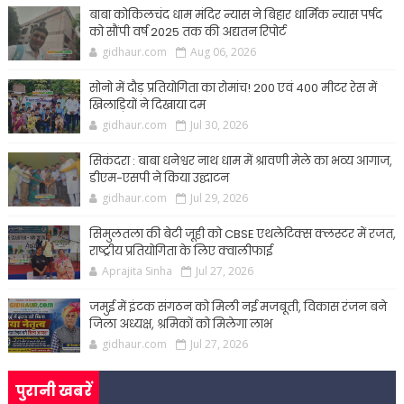
बाबा कोकिलचंद धाम मंदिर न्यास ने बिहार धार्मिक न्यास पर्षद
को सौंपी वर्ष 2025 तक की अद्यतन रिपोर्ट
gidhaur.com
Aug 06, 2026
सोनो में दौड़ प्रतियोगिता का रोमांच! 200 एवं 400 मीटर रेस में
खिलाड़ियों ने दिखाया दम
gidhaur.com
Jul 30, 2026
सिकंदरा : बाबा धनेश्वर नाथ धाम में श्रावणी मेले का भव्य आगाज,
डीएम-एसपी ने किया उद्घाटन
gidhaur.com
Jul 29, 2026
सिमुलतला की बेटी जूही को CBSE एथलेटिक्स क्लस्टर में रजत,
राष्ट्रीय प्रतियोगिता के लिए क्वालीफाई
Aprajita Sinha
Jul 27, 2026
जमुई में इंटक संगठन को मिली नई मजबूती, विकास रंजन बने
जिला अध्यक्ष, श्रमिकों को मिलेगा लाभ
gidhaur.com
Jul 27, 2026
पुरानी खबरें