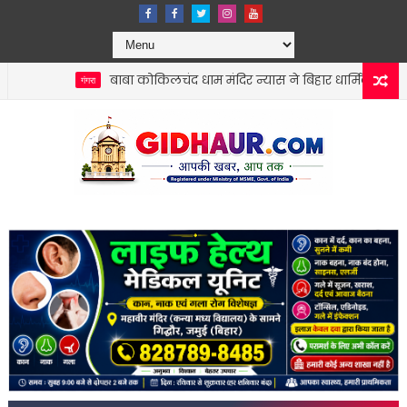
बाबा कोकिलचंद धाम मंदिर न्यास ने बिहार धार्मिक न्यास पर्षद को सौंपी व
गरा